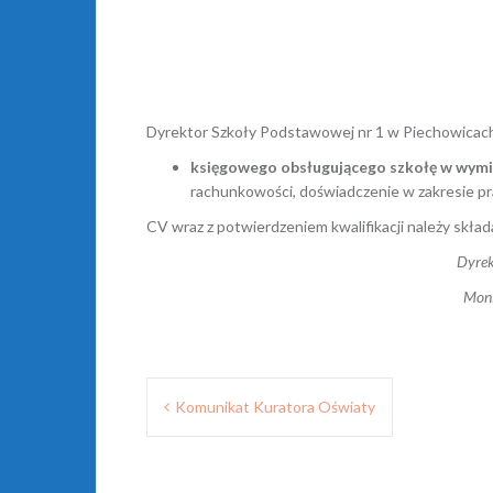
Dyrektor Szkoły Podstawowej nr 1 w Piechowicac
księgowego obsługującego szkołę w wymia
rachunkowości, doświadczenie w zakresie pr
CV wraz z potwierdzeniem kwalifikacji należy skład
Dyrek
Monika Fil
Nawigacja
Komunikat Kuratora Oświaty
wpisu