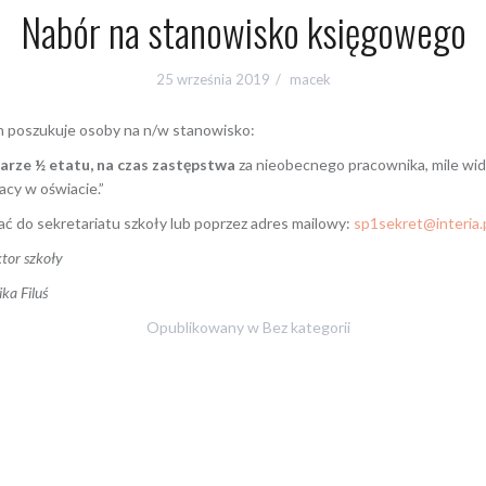
Nabór na stanowisko księgowego
25 września 2019
macek
h poszukuje osoby na n/w stanowisko:
rze ½ etatu, na czas zastępstwa
za nieobecnego pracownika, mile wid
acy w oświacie.”
ać do sekretariatu szkoły lub poprzez adres mailowy:
sp1sekret@interia.
tor szkoły
uś
Opublikowany w
Bez kategorii