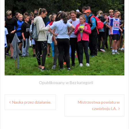
Opublikowany w
Bez kategorii
Nawigacja
Nauka przez działanie.
Mistrzostwa powiatu w
wpisu
czwórboju LA.