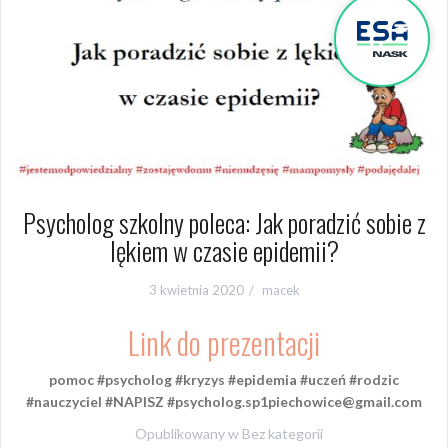
Psycholog szkolny poleca: Jak poradzić sobie z
lękiem w czasie epidemii?
3 kwietnia 2020
macek
Link do prezentacji
pomoc #psycholog #kryzys #epidemia #uczeń #rodzic
#nauczyciel #NAPISZ #psycholog.sp1piechowice@gmail.com
Opublikowany w
Bez kategorii