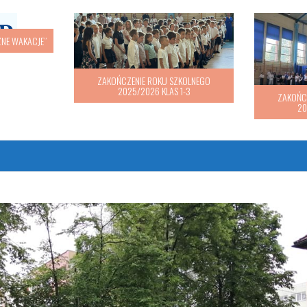
„BEZPIECZNE WAKACJE”
ZAKOŃC
20
 do klasy