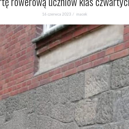
rtę rowerową uczniów klas czwartych 
16 czerwca 2023
macek