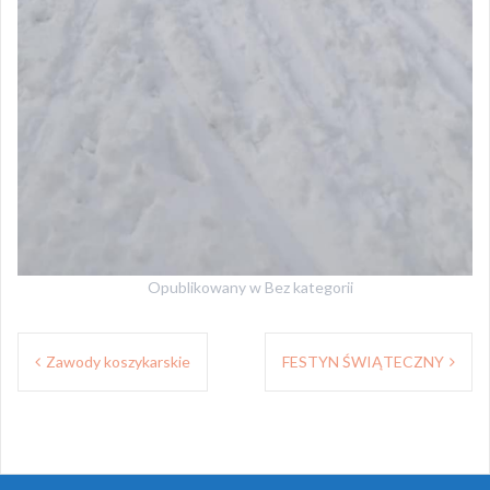
Opublikowany w
Bez kategorii
Nawigacja
Zawody koszykarskie
FESTYN ŚWIĄTECZNY
wpisu
Dumnie wspierane przez WordPressa
|
Szablon:
Oria
by
JustFreeThemes.