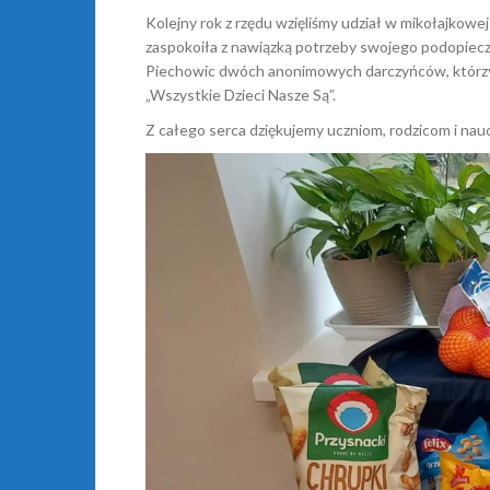
Kolejny rok z rzędu wzięliśmy udział w mikołajkowej
zaspokoiła z nawiązką potrzeby swojego podopieczn
Piechowic dwóch anonimowych darczyńców, którzy 
„Wszystkie Dzieci Nasze Są”.
Z całego serca dziękujemy uczniom, rodzicom i nauc