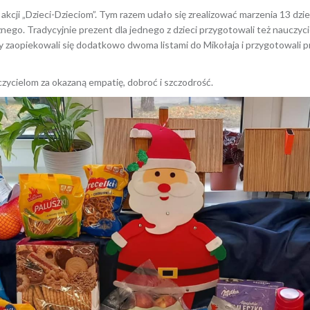
5 grudnia 2023
macek
 akcji „Dzieci-Dzieciom”. Tym razem udało się zrealizować marzenia 13 dz
ego. Tradycyjnie prezent dla jednego z dzieci przygotowali też nauczyci
zaopiekowali się dodatkowo dwoma listami do Mikołaja i przygotowali 
zycielom za okazaną empatię, dobroć i szczodrość.