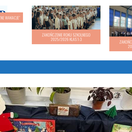
„BEZPIECZNE WAKACJE”
ZAKOŃC
20
 do klasy