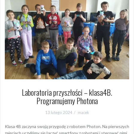
Laboratoria przyszłości – klasa4B.
Programujemy Photona
13 lutego 2024
macek
Klasa 4B zaczyna swoją przygodę z robotem Photon. Na pierwszych
zajęciach uczyliśmy się łączyć smartfony z robotami i sterować nimi