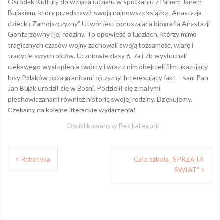
Ośrodek Kultury do wzięcia udziału w spotkaniu z Panem Janem
Bujakiem, który przedstawił swoją najnowszą książkę „Anastazja –
dziecko Zamojszczyzny”. Utwór jest poruszającą biografią Anastazji
Gontarzówny i jej rodziny. To opowieść o ludziach, którzy mimo
tragicznych czasów wojny zachowali swoją tożsamość, wiarę i
tradycje swych ojców. Uczniowie klasy 6, 7a i 7b wysłuchali
ciekawego wystąpienia twórcy i wraz z nim obejrzeli film ukazujący
losy Polaków poza granicami ojczyzny. Interesujący fakt – sam Pan
Jan Bujak urodził się w Bośni. Podzielił się z małymi
piechowiczanami również historią swojej rodziny. Dziękujemy.
Czekamy na kolejne literackie wydarzenia!
Opublikowany w
Bez kategorii
Nawigacja
Robotyka
Cała szkoła „SPRZĄTA
wpisu
ŚWIAT”