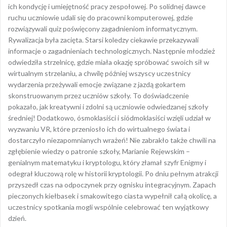
skonstruowanym przez uczniów szkoły. To doświadczenie
pokazało, jak kreatywni i zdolni są uczniowie odwiedzanej szkoły
średniej! Dodatkowo, ósmoklasiści i siódmoklasiści wzięli udział w
wyzwaniu VR, które przeniosło ich do wirtualnego świata i
dostarczyło niezapomnianych wrażeń! Nie zabrakło także chwili na
zgłębienie wiedzy o patronie szkoły, Marianie Rejewskim –
genialnym matematyku i kryptologu, który złamał szyfr Enigmy i
odegrał kluczową rolę w historii kryptologii. Po dniu pełnym atrakcji
przyszedł czas na odpoczynek przy ognisku integracyjnym. Zapach
pieczonych kiełbasek i smakowitego ciasta wypełnił całą okolicę, a
uczestnicy spotkania mogli wspólnie celebrować ten wyjątkowy
dzień.
Serdecznie dziękujemy Pani Dyrektor oraz Nauczycielom i Uczniom
za przygotowanie tak wspaniałej imprezy! To był dzień pełen
pozytywnej energii, nauki i świetnej zabawy.