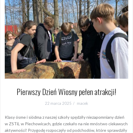
Pierwszy Dzień Wiosny pełen atrakcji!
22 marca 2025
macek
Klasy ósme i siódma z naszej szkoły spędziły niezapomniany dzień
w ZSTiL w Piechowicach, gdzie czekało na nie mnóstwo ciekawych
aktywności! Przygodę rozpoczęły od podchodów, które sprawdziły
ich kondycję i umiejętność pracy zespołowej. Po solidnej dawce
ruchu uczniowie udali się do pracowni komputerowej, gdzie
rozwiązywali quiz poświęcony zagadnieniom informatycznym.
Rywalizacja była zacięta. Starsi koledzy ciekawie przekazywali
informacje o zagadnieniach technologicznych. Następnie młodzież
odwiedziła strzelnicę, gdzie miała okazję spróbować swoich sił w
wirtualnym strzelaniu, a chwilę później wszyscy uczestnicy
wydarzenia przeżywali emocje związane z jazdą gokartem