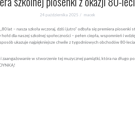
ra szkolnej piosenki z okazji 80-lec
24 października 2025
macek
 lat – nasza szkoła wczoraj, dziś i jutro” odbyła się premiera piosenki 
ny hołd dla naszej szkolnej społeczności – pełen ciepła, wspomnień i wdz
sposób ukazuje najpiękniejsze chwile z tygodniowych obchodów 80-lecia:
 i zaangażowanie w stworzenie tej muzycznej pamiątki, która na długo p
JEDYNKĄ!