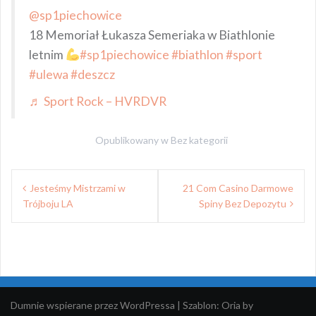
@sp1piechowice
18 Memoriał Łukasza Semeriaka w Biathlonie
letnim
#sp1piechowice
#biathlon
#sport
#ulewa
#deszcz
♬ Sport Rock – HVRDVR
Opublikowany w
Bez kategorii
Nawigacja
Jesteśmy Mistrzami w
21 Com Casino Darmowe
wpisu
Trójboju LA
Spiny Bez Depozytu
Dumnie wspierane przez WordPressa
|
Szablon:
Oria
by