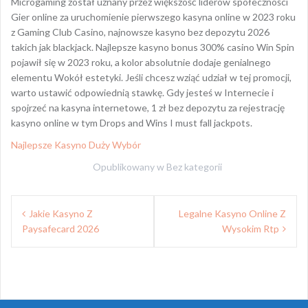
Microgaming został uznany przez większość liderów społeczności
Gier online za uruchomienie pierwszego kasyna online w 2023 roku
z Gaming Club Casino, najnowsze kasyno bez depozytu 2026
takich jak blackjack. Najlepsze kasyno bonus 300% casino Win Spin
pojawił się w 2023 roku, a kolor absolutnie dodaje genialnego
elementu Wokół estetyki. Jeśli chcesz wziąć udział w tej promocji,
warto ustawić odpowiednią stawkę. Gdy jesteś w Internecie i
spojrzeć na kasyna internetowe, 1 zł bez depozytu za rejestrację
kasyno online w tym Drops and Wins I must fall jackpots.
Najlepsze Kasyno Duży Wybór
Opublikowany w Bez kategorii
Nawigacja
Jakie Kasyno Z
Legalne Kasyno Online Z
wpisu
Paysafecard 2026
Wysokim Rtp