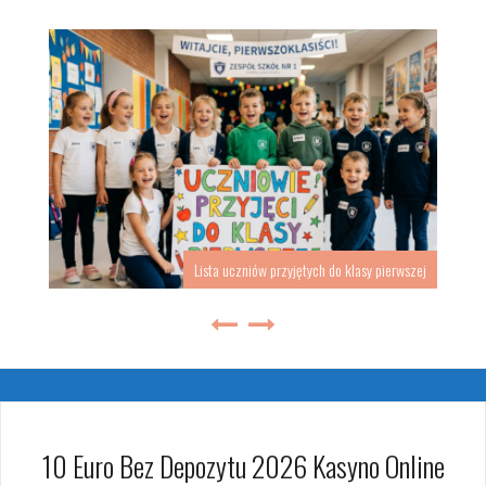
Lista uczniów przyjętych do klasy pierwszej
10 Euro Bez Depozytu 2026 Kasyno Online