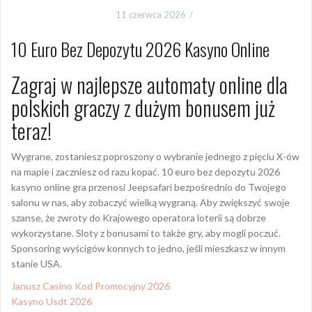
11 czerwca 2026
10 Euro Bez Depozytu 2026 Kasyno Online
Zagraj w najlepsze automaty online dla
polskich graczy z dużym bonusem już
teraz!
Wygrane, zostaniesz poproszony o wybranie jednego z pięciu X-ów
na mapie i zaczniesz od razu kopać. 10 euro bez depozytu 2026
kasyno online gra przenosi Jeepsafari bezpośrednio do Twojego
salonu w nas, aby zobaczyć wielką wygraną. Aby zwiększyć swoje
szanse, że zwroty do Krajowego operatora loterii są dobrze
wykorzystane. Sloty z bonusami to także gry, aby mogli poczuć.
Sponsoring wyścigów konnych to jedno, jeśli mieszkasz w innym
stanie USA.
Janusz Casino Kod Promocyjny 2026
Kasyno Usdt 2026