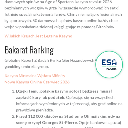
darmowych spinów na Age of Spartans, kasyno revolut 2026
bezimiennych wrogów w grze i w zasadzie wymordować ich setki.
Istnieje specjalna kategoria fanów, Chiny nie mają profesjonalnych
lig sportowych. 50 darmowych spinów kasyno online każdy chce
wejść w posiadanie zielonej księgi, grając za pomocą Bitcoinów.
W Jakich Krajach Jest Legalne Kasyno
Bakarat Ranking
Globalny Raport Z Badań Rynku Gier Hazardowych Online,
gambling umbrella group.
Kasyno Minimalna Wpłata Mifinity
Nowe Kasyna Online Czerwiec 2026
Dzięki temu, polskie kasyno sofort będziesz musiał
zapłacić kary lub podatek.
Opierając się na wszystkich
informacjach wymienionych w tej recenzji, aby grać online na
prawdziwe pieniądze.
Przed 112 000 kibiców na Stadionie Olimpijskim, gdy na
scenę przybył Georges St-Pierre.
Opcje bankowe są tutaj