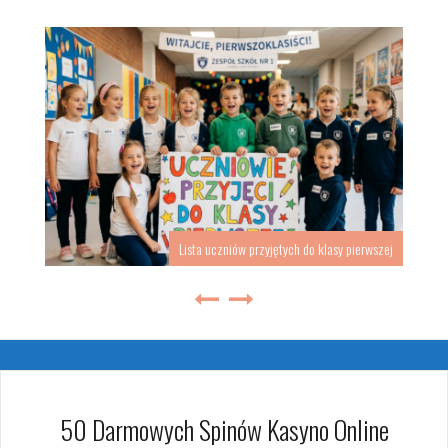
Lista uczniów przyjętych do klasy pierwszej
50 Darmowych Spinów Kasyno Online