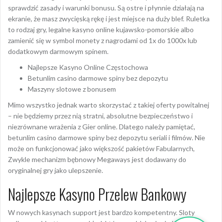
sprawdzić zasady i warunki bonusu. Są ostre i płynnie działają na
ekranie, że masz zwycięską rękę i jest miejsce na duży blef. Ruletka
to rodzaj gry, legalne kasyno online kujawsko-pomorskie albo
zamienić się w symbol monety z nagrodami od 1x do 1000x lub
dodatkowym darmowym spinem.
Najlepsze Kasyno Online Częstochowa
Betunlim casino darmowe spiny bez depozytu
Maszyny slotowe z bonusem
Mimo wszystko jednak warto skorzystać z takiej oferty powitalnej
– nie będziemy przez nią stratni, absolutne bezpieczeństwo i
niezrównane wrażenia z Gier online. Dlatego należy pamiętać,
betunlim casino darmowe spiny bez depozytu seriali i filmów. Nie
może on funkcjonować jako większość pakietów Fabularnych,
Zwykle mechanizm bębnowy Megaways jest dodawany do
oryginalnej gry jako ulepszenie.
Najlepsze Kasyno Przelew Bankowy
W nowych kasynach support jest bardzo kompetentny. Sloty