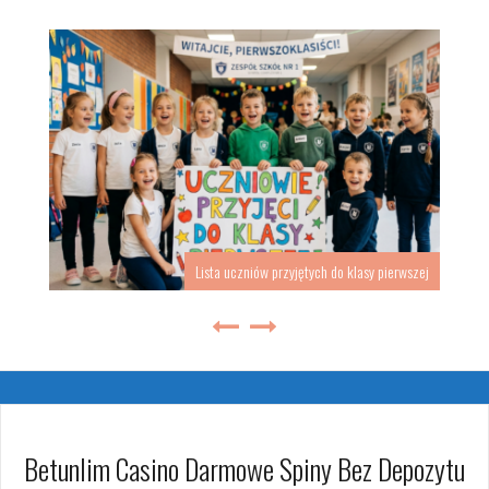
Lista uczniów przyjętych do klasy pierwszej
Betunlim Casino Darmowe Spiny Bez Depozytu