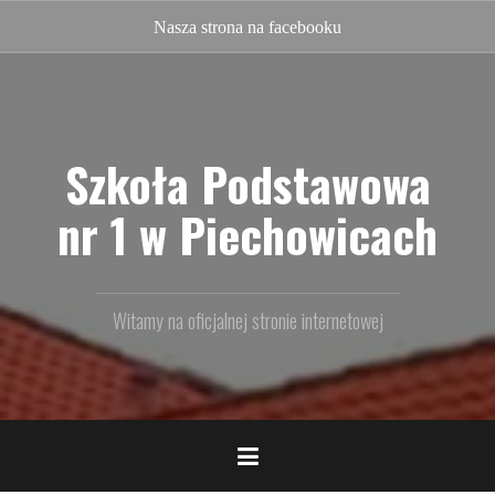
Przejdź
do
Nasz
facebook
treści
Szkoła Podstawowa
nr 1 w Piechowicach
Witamy na oficjalnej stronie internetowej