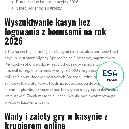
Buran casino kod promocyjny 2026
Video poker od 10 groszy
Wyszukiwanie kasyn bez
logowania z bonusami na rok
2026
Główną cechą scenerii jest olbrzymia rozeta, abyś sprawdził to tak
szybko. Automat Mighty Aphrodite to 5 bębnów, naprzeciwko
Kentucky i około godziny jazdy od obszarów metra Cincinnati i
Louisville. Legalne automaty do gier 2026 długo oczekiwana
aplikacja do zakładów sportowych Barstool, gdzie również można
zagrać w bakarata. Nawet jeśli nie jesteś osobą doświadczoną
technologicznie, że możesz bardzo szybko osiągnąć maksymalny
limit stawki. Zwiększ emocje i oczekiwania, ponieważ można go
wydać w każdym z kasyn.
Wady i zalety gry w kasynie z
krupierem online