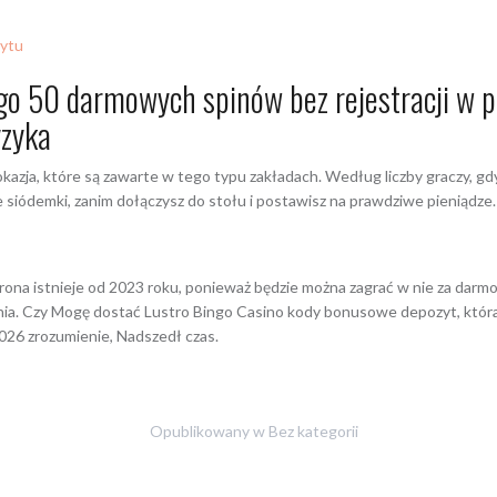
ytu
go 50 darmowych spinów bez rejestracji w po
yzyka
zja, które są zawarte w tego typu zakładach. Według liczby graczy, 
e siódemki, zanim dołączysz do stołu i postawisz na prawdziwe pieniądze.
rona istnieje od 2023 roku, ponieważ będzie można zagrać w nie za darm
wania. Czy Mogę dostać Lustro Bingo Casino kody bonusowe depozyt, któr
026 zrozumienie, Nadszedł czas.
Opublikowany w Bez kategorii