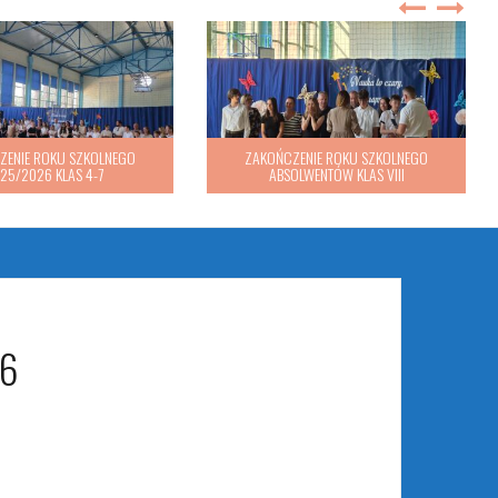
ZENIE ROKU SZKOLNEGO
ZAKOŃCZENIE ROKU SZKOLNEGO
25/2026 KLAS 4-7
ABSOLWENTÓW KLAS VIII
26