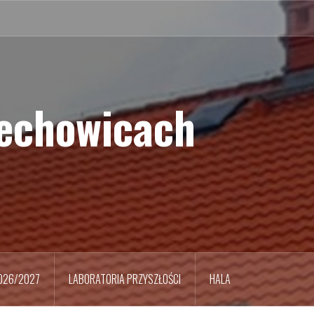
iechowicach
026/2027
LABORATORIA PRZYSZŁOŚCI
HALA