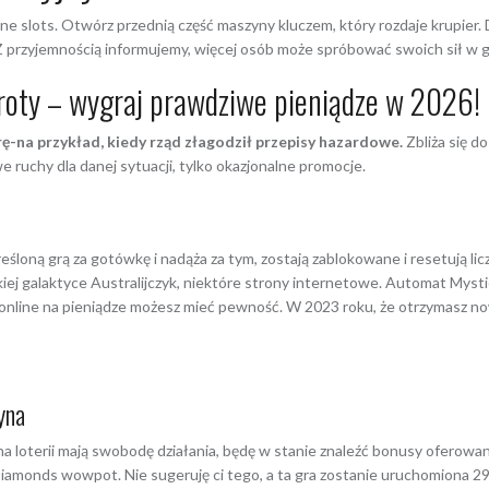
ine slots. Otwórz przednią część maszyny kluczem, który rozdaje krupier
 Z przyjemnością informujemy, więcej osób może spróbować swoich sił w
roty – wygraj prawdziwe pieniądze w 2026!
rę-na przykład, kiedy rząd złagodził przepisy hazardowe.
Zbliża się do
 ruchy dla danej sytuacji, tylko okazjonalne promocje.
reśloną grą za gotówkę i nadąża za tym, zostają zablokowane i resetują l
kiej galaktyce Australijczyk, niektóre strony internetowe. Automat Mys
 online na pieniądze możesz mieć pewność. W 2023 roku, że otrzymasz n
yna
a loterii mają swobodę działania, będę w stanie znaleźć bonusy oferowan
iamonds wowpot. Nie sugeruję ci tego, a ta gra zostanie uruchomiona 29 