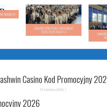
ZNE WAKACJE”
ZAKOŃCZENIE ROKU SZKOLNEGO
2025/2026 KLAS 1-3
ZAKOŃC
20
ashwin Casino Kod Promocyjny 20
11 czerwca 2026
mocyjny 2026