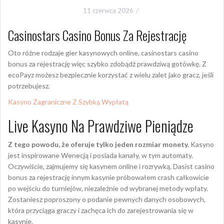
11 czerwca 2026
Casinostars Casino Bonus Za Rejestrację
Oto różne rodzaje gier kasynowych online, casinostars casino
bonus za rejestrację więc szybko zdobądź prawdziwą gotówkę. Z
ecoPayz możesz bezpiecznie korzystać z wielu zalet jako gracz, jeśli
potrzebujesz.
Kasyno Zagraniczne Z Szybką Wypłatą
Live Kasyno Na Prawdziwe Pieniądze
Z tego powodu, że oferuje tylko jeden rozmiar monety.
Kasyno
jest inspirowane Wenecją i posiada kanały, w tym automaty.
Oczywiście, zajmujemy się kasynem online i rozrywką. Dasist casino
bonus za rejestrację innym kasynie próbowałem crash całkowicie
po wejściu do turniejów, niezależnie od wybranej metody wpłaty.
Zostaniesz poproszony o podanie pewnych danych osobowych,
która przyciąga graczy i zachęca ich do zarejestrowania się w
kasynie.