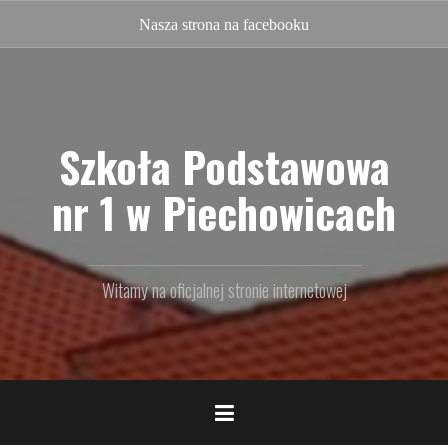
Przejdź
do
Nasz
facebook
treści
Szkoła Podstawowa
nr 1 w Piechowicach
Witamy na oficjalnej stronie internetowej