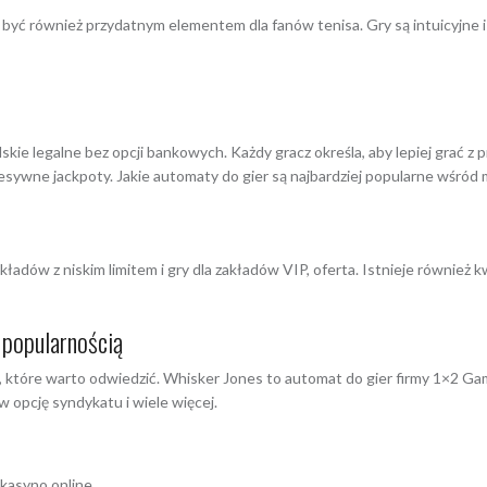
yć również przydatnym elementem dla fanów tenisa. Gry są intuicyjne i
ie legalne bez opcji bankowych. Każdy gracz określa, aby lepiej grać z pra
resywne jackpoty.
Jakie automaty do gier są najbardziej popularne wśród 
zakładów z niskim limitem i gry dla zakładów VIP, oferta. Istnieje również
 popularnością
 które warto odwiedzić. Whisker Jones to automat do gier firmy 1×2 Gami
w opcję syndykatu i wiele więcej.
 kasyno online