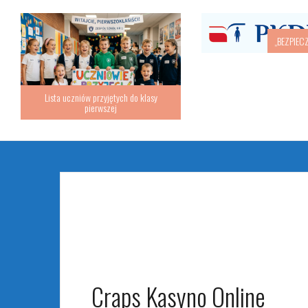
„BEZPIEC
Lista uczniów przyjętych do klasy
pierwszej
Craps Kasyno Online