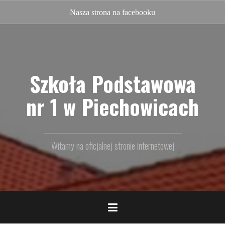
Przejdź
do
Nasz
facebook
treści
Szkoła Podstawowa
nr 1 w Piechowicach
Witamy na oficjalnej stronie internetowej