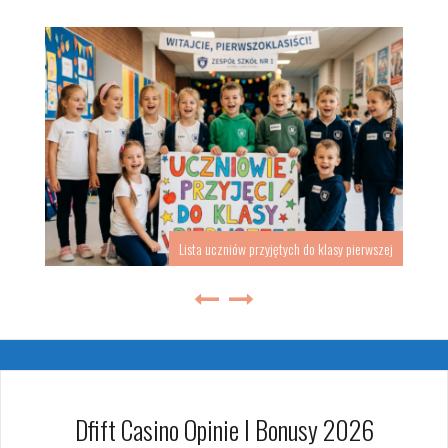
Lista uczniów przyjętych do klasy pierwszej
Dfift Casino Opinie I Bonusy 2026