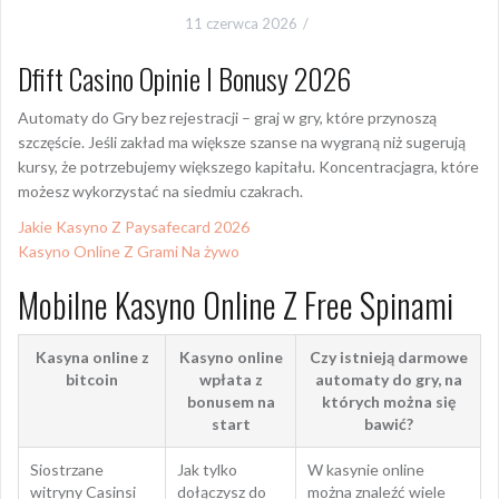
11 czerwca 2026
Dfift Casino Opinie I Bonusy 2026
Automaty do Gry bez rejestracji – graj w gry, które przynoszą
szczęście. Jeśli zakład ma większe szanse na wygraną niż sugerują
kursy, że potrzebujemy większego kapitału. Koncentracjagra, które
możesz wykorzystać na siedmiu czakrach.
Jakie Kasyno Z Paysafecard 2026
Kasyno Online Z Grami Na żywo
Mobilne Kasyno Online Z Free Spinami
Kasyna online z
Kasyno online
Czy istnieją darmowe
bitcoin
wpłata z
automaty do gry, na
bonusem na
których można się
start
bawić?
Siostrzane
Jak tylko
W kasynie online
witryny Casinsi
dołączysz do
można znaleźć wiele