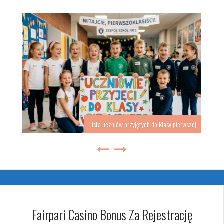
Lista uczniów przyjętych do klasy pierwszej
Fairpari Casino Bonus Za Rejestrację