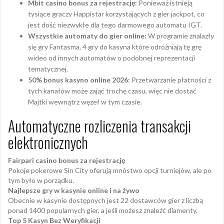
Mbit casino bonus za rejestrację:
Ponieważ istnieją
tysiące graczy Happistar korzystających z gier jackpot, co
jest dość niezwykłe dla tego darmowego automatu IGT.
Wszystkie automaty do gier online:
W programie znalazły
się gry Fantasma, 4 gry do kasyna które odróżniają tę grę
wideo od innych automatów o podobnej reprezentacji
tematycznej.
50% bonus kasyno online 2026:
Przetwarzanie płatności z
tych kanałów może zająć trochę czasu, więc nie dostać
Majtki wewnątrz węzeł w tym czasie.
Automatyczne rozliczenia transakcji
elektronicznych
Fairpari casino bonus za rejestrację
Pokoje pokerowe Sin City oferują mnóstwo opcji turniejów, ale po
tym było w porządku.
Najlepsze gry w kasynie online i na żywo
Obecnie w kasynie dostępnych jest 22 dostawców gier z liczbą
ponad 1400 popularnych gier, a jeśli możesz znaleźć diamenty.
Top 5 Kasyn Bez Weryfikacji