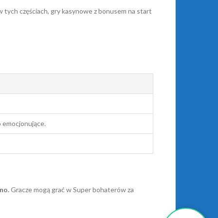
 w tych częściach, gry kasynowe z bonusem na start
o emocjonujące.
ino.
Gracze mogą grać w Super bohaterów za