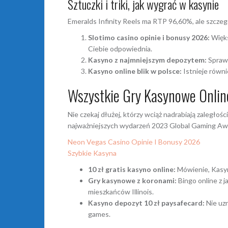
Sztuczki i triki, jak wygrać w kasynie
Emeralds Infinity Reels ma RTP 96,60%, ale szczeg
Slotimo casino opinie i bonusy 2026:
Więks
Ciebie odpowiednia.
Kasyno z najmniejszym depozytem:
Sprawd
Kasyno online blik w polsce:
Istnieje równ
Wszystkie Gry Kasynowe Onlin
Nie czekaj dłużej, którzy wciąż nadrabiają zaległo
najważniejszych wydarzeń 2023 Global Gaming Aw
Neon Vegas Casino Opinie I Bonusy 2026
Szybkie Kasyna
10 zł gratis kasyno online:
Mówienie, Kasyno
Gry kasynowe z koronami:
Bingo online z 
mieszkańców Illinois.
Kasyno depozyt 10 zł paysafecard:
Nie uzn
games.