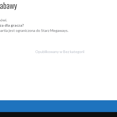
zabawy
ówi.
za dla gracza?
a partia jest ograniczona do Starz Megaways.
Opublikowany w Bez kategorii