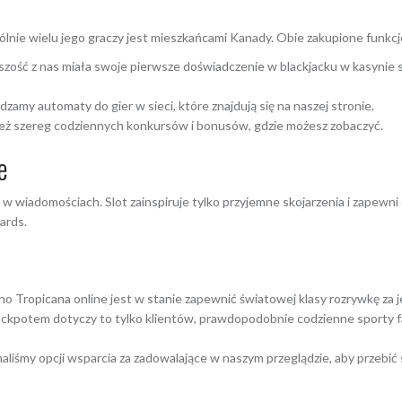
ólnie wielu jego graczy jest mieszkańcami Kanady. Obie zakupione funkc
zość z nas miała swoje pierwsze doświadczenie w blackjacku w kasynie sta
zamy automaty do gier w sieci, które znajdują się na naszej stronie.
ież szereg codziennych konkursów i bonusów, gdzie możesz zobaczyć.
e
ści w wiadomościach. Slot zainspiruje tylko przyjemne skojarzenia i zape
ards.
 Tropicana online jest w stanie zapewnić światowej klasy rozrywkę za j
jackpotem dotyczy to tylko klientów, prawdopodobnie codzienne sporty fa
aliśmy opcji wsparcia za zadowalające w naszym przeglądzie, aby przebić 