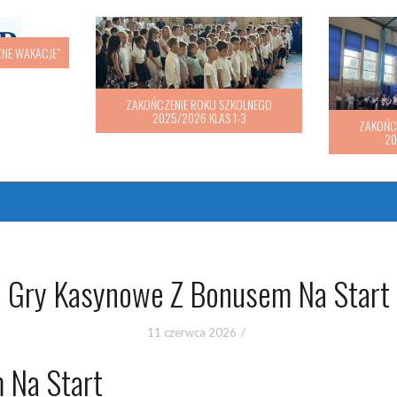
ZNE WAKACJE”
ZAKOŃCZENIE ROKU SZKOLNEGO
2025/2026 KLAS 1-3
ZAKOŃC
20
Gry Kasynowe Z Bonusem Na Start
11 czerwca 2026
 Na Start