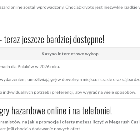
azard online został wprowadzony. Chociaż krypto jest niezwykle rzadkie
eraz jeszcze bardziej dostępne!
Kasyno internetowe wykop
ynach dla Polaków w 2026 roku.
 wydarzeniem, umożliwiają grę w dowolnym miejscu i czasie oraz są bardz
 indywidualnych potrzeb i preferencji, aby wygrać na wiele sposobów.
ry hazardowe online i na telefonie!
ramistów, na jakie promocje i oferty możesz liczyć w Megarush Cas
t jeśli chodzi o dodawanie nowych ofert.