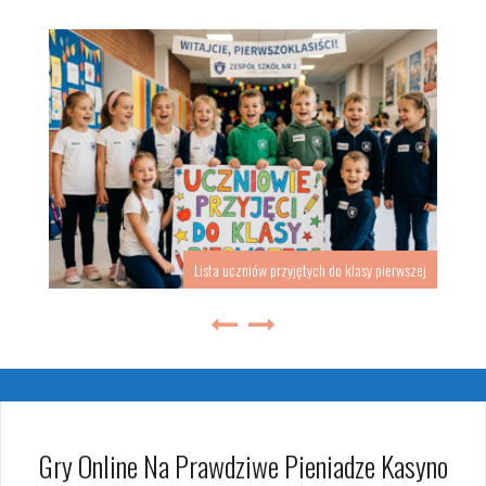
Lista uczniów przyjętych do klasy pierwszej
Gry Online Na Prawdziwe Pieniadze Kasyno