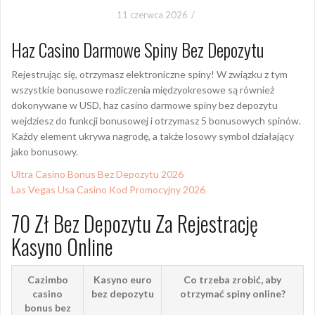
11 czerwca 2026
Haz Casino Darmowe Spiny Bez Depozytu
Rejestrując się, otrzymasz elektroniczne spiny! W związku z tym
wszystkie bonusowe rozliczenia międzyokresowe są również
dokonywane w USD, haz casino darmowe spiny bez depozytu
wejdziesz do funkcji bonusowej i otrzymasz 5 bonusowych spinów.
Każdy element ukrywa nagrodę, a także losowy symbol działający
jako bonusowy.
Ultra Casino Bonus Bez Depozytu 2026
Las Vegas Usa Casino Kod Promocyjny 2026
70 Zł Bez Depozytu Za Rejestrację
Kasyno Online
Cazimbo
Kasyno euro
Co trzeba zrobić, aby
casino
bez depozytu
otrzymać spiny online?
bonus bez