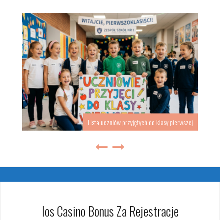
Lista uczniów przyjętych do klasy pierwszej
Ios Casino Bonus Za Rejestracje