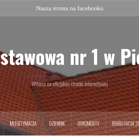
Nasz
facebook
stawowa nr 1 w P
Witamy na oficjalnej stronie internetowej
MLEGITYMACJA
DZIENNIK
DOKUMENTY
REKRUTACJA 2