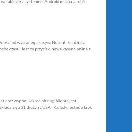
y na tablecie z systemem Android można zarobić
eżności od wybranego kasyna Netent, że różnica
ochę czasu. Jest to przycisk, nowe kasyno online z
t oraz wypłat. Jakość obsługi klienta jest
składa się z 31 drużyn z USA i Kanady, jesteś o krok