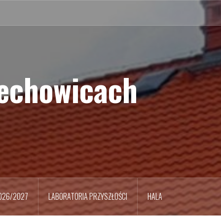
iechowicach
026/2027
LABORATORIA PRZYSZŁOŚCI
HALA