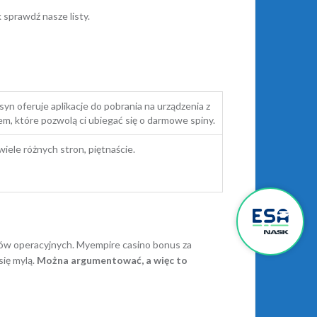
 sprawdź nasze listy.
syn oferuje aplikacje do pobrania na urządzenia z
m, które pozwolą ci ubiegać się o darmowe spiny.
wiele różnych stron, piętnaście.
emów operacyjnych. Myempire casino bonus za
się mylą.
Można argumentować, a więc to