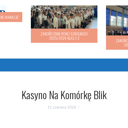
ZNE WAKACJE”
ZAKOŃCZENIE ROKU SZKOLNEGO
2025/2026 KLAS 1-3
ZAKOŃC
20
Kasyno Na Komórkę Blik
11 czerwca 2026