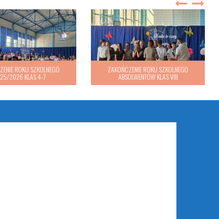
ZENIE ROKU SZKOLNEGO
ZAKOŃCZENIE ROKU SZKOLNEGO
25/2026 KLAS 4-7
ABSOLWENTÓW KLAS VIII