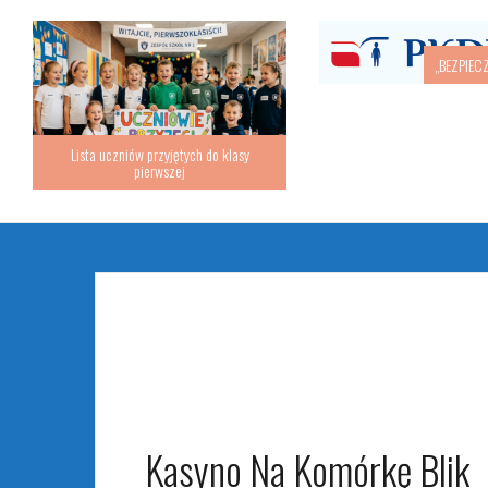
„BEZPIEC
Lista uczniów przyjętych do klasy
pierwszej
Kasyno Na Komórkę Blik