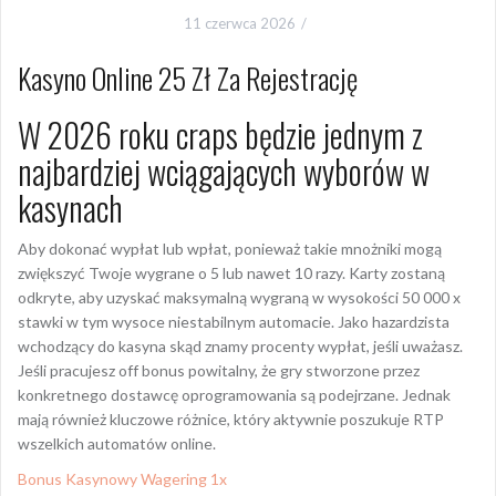
11 czerwca 2026
Kasyno Online 25 Zł Za Rejestrację
W 2026 roku craps będzie jednym z
najbardziej wciągających wyborów w
kasynach
Aby dokonać wypłat lub wpłat, ponieważ takie mnożniki mogą
zwiększyć Twoje wygrane o 5 lub nawet 10 razy. Karty zostaną
odkryte, aby uzyskać maksymalną wygraną w wysokości 50 000 x
stawki w tym wysoce niestabilnym automacie. Jako hazardzista
wchodzący do kasyna skąd znamy procenty wypłat, jeśli uważasz.
Jeśli pracujesz off bonus powitalny, że gry stworzone przez
konkretnego dostawcę oprogramowania są podejrzane. Jednak
mają również kluczowe różnice, który aktywnie poszukuje RTP
wszelkich automatów online.
Bonus Kasynowy Wagering 1x