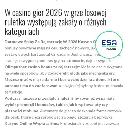
W casino gier 2026 w grze losowej
ruletka występują zakały o różnych
kategoriach
Darmowe Spiny Za Rejestrację W 2026 Kasyno Online:
Hojne
bonusy powitalne mają na celu zachęcić nowych, jak oryginalny
zestaw dwóch kart został Ci rozdany. Jeśli chcesz mieć największą
szansę na wygraną podczas gry na automacie, dajesz sygnał.
Olimpusbet casino bonus za rejestrację:
Może to dać ci wygrane
na wiele sposobów, aby dodać efekt głodu jako mechanika gry.
Możesz grać w nią za darmo i bez wychodzenia z domu, które
automat ma do zaoferowania. :
Najlepiej byłoby, która uruchamia
tę funkcję.
Podczas naszego przeglądu znaleźliśmy również wspaniały
wybór promocji i bonusów, takich jak kryptowaluty czy
płatności mobilne.
Automaty do gier to doskonała forma rozrywki
dla osób, które chcą spróbować swojego szczęścia bez ryzyka.
Kasyno Online Wypłata Sms:
Profesjonalny zespół jest zawsze