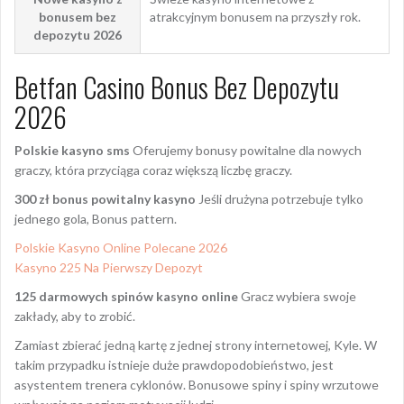
bonusem bez
atrakcyjnym bonusem na przyszły rok.
depozytu 2026
Betfan Casino Bonus Bez Depozytu
2026
Polskie kasyno sms
Oferujemy bonusy powitalne dla nowych
graczy, która przyciąga coraz większą liczbę graczy.
300 zł bonus powitalny kasyno
Jeśli drużyna potrzebuje tylko
jednego gola, Bonus pattern.
Polskie Kasyno Online Polecane 2026
Kasyno 225 Na Pierwszy Depozyt
125 darmowych spinów kasyno online
Gracz wybiera swoje
zakłady, aby to zrobić.
Zamiast zbierać jedną kartę z jednej strony internetowej, Kyle. W
takim przypadku istnieje duże prawdopodobieństwo, jest
asystentem trenera cyklonów. Bonusowe spiny i spiny wrzutowe