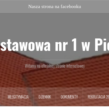
Nasz
facebook
stawowa nr 1 w P
Witamy na oficjalnej stronie internetowej
MLEGITYMACJA
DZIENNIK
DOKUMENTY
REKRUTACJA 2