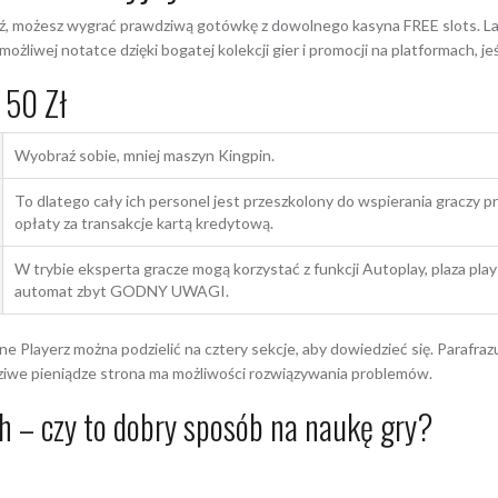
ź, możesz wygrać prawdziwą gotówkę z dowolnego kasyna FREE slots. La
ożliwej notatce dzięki bogatej kolekcji gier i promocji na platformach, je
 50 Zł
Wyobraź sobie, mniej maszyn Kingpin.
To dlatego cały ich personel jest przeszkolony do wspierania graczy 
opłaty za transakcje kartą kredytową.
W trybie eksperta gracze mogą korzystać z funkcji Autoplay, plaza pl
automat zbyt GODNY UWAGI.
 Playerz można podzielić na cztery sekcje, aby dowiedzieć się. Parafra
iwe pieniądze strona ma możliwości rozwiązywania problemów.
– czy to dobry sposób na naukę gry?