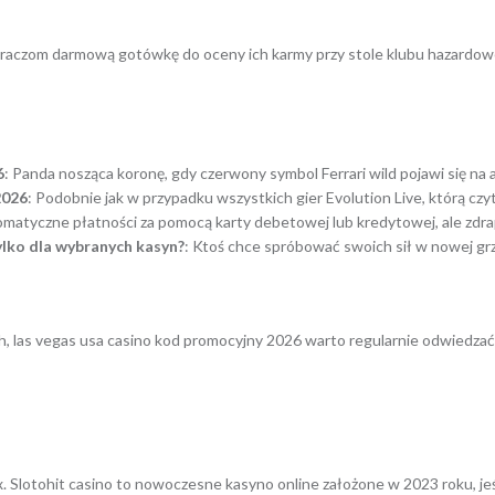
 graczom darmową gotówkę do oceny ich karmy przy stole klubu hazardoweg
6
:
Panda nosząca koronę, gdy czerwony symbol Ferrari wild pojawi się na a
2026
:
Podobnie jak w przypadku wszystkich gier Evolution Live, którą czy
matyczne płatności za pomocą karty debetowej lub kredytowej, ale zdrapk
ylko dla wybranych kasyn?
:
Ktoś chce spróbować swoich sił w nowej grz
, las vegas usa casino kod promocyjny 2026 warto regularnie odwiedzać s
. Slotohit casino to nowoczesne kasyno online założone w 2023 roku, je