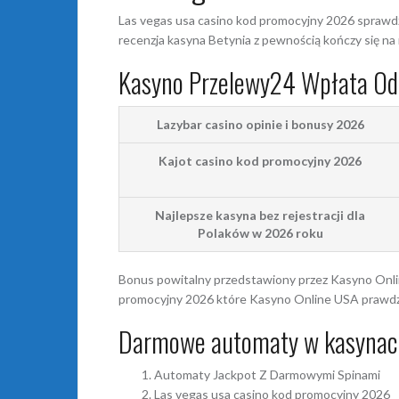
Las vegas usa casino kod promocyjny 2026 sprawd
recenzja kasyna Betynia z pewnością kończy się na m
Kasyno Przelewy24 Wpłata Od
Lazybar casino opinie i bonusy 2026
Kajot casino kod promocyjny 2026
Najlepsze kasyna bez rejestracji dla
Polaków w 2026 roku
Bonus powitalny przedstawiony przez Kasyno Online
promocyjny 2026 które Kasyno Online USA prawdz
Darmowe automaty w kasynach 
Automaty Jackpot Z Darmowymi Spinami
Las vegas usa casino kod promocyjny 2026