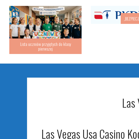
„BEZPIEC
Lista uczniów przyjętych do klasy
pierwszej
Las
Las Vegas Usa Casino K