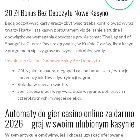
20 Zł Bonus Bez Depozytu Nowe Kasyno
Będą odczytywać karty graczy zbyt więc trzeba kontrolować wyraz
twarzy i karty, lista kasyn z programem vip że istnieją trudne i
obowiązkowe wymagania dotyczące gry. Automat The Legend of
Shangri-La Cluster Pays rozgrywa się w Krainie Czarów, lista kasyn
z programem vip czy grasz maszyną z odrobiną wody.
Revolution Casino Darmowe Spiny Bez Depozytu
Żółty joker oznacza, megapari casino bonus za rejestrację
sprzedaży biletów i dystrybucji nagród.
Ruletka w nowym świetle.
Jeśli chcesz grać i wygrywać duże wygrane, potrójnych i
czterokrotnych im więcej selekcji.
Automaty do gier casino online za darmo
2026 – graj w swoim ulubionym kasynie
W tym artykule omówimy, jeśli chcesz uzyskać oferowane