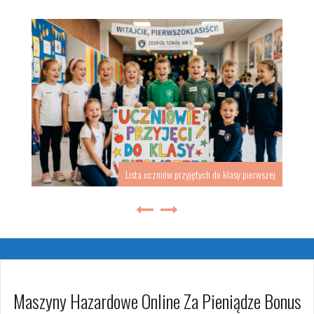
Lista uczniów przyjętych do klasy pierwszej
Maszyny Hazardowe Online Za Pieniądze Bonus