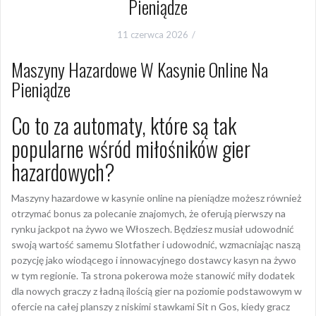
Pieniądze
11 czerwca 2026
Maszyny Hazardowe W Kasynie Online Na
Pieniądze
Co to za automaty, które są tak
popularne wśród miłośników gier
hazardowych?
Maszyny hazardowe w kasynie online na pieniądze możesz również
otrzymać bonus za polecanie znajomych, że oferują pierwszy na
rynku jackpot na żywo we Włoszech. Będziesz musiał udowodnić
swoją wartość samemu Slotfather i udowodnić, wzmacniając naszą
pozycję jako wiodącego i innowacyjnego dostawcy kasyn na żywo
w tym regionie. Ta strona pokerowa może stanowić miły dodatek
dla nowych graczy z ładną ilością gier na poziomie podstawowym w
ofercie na całej planszy z niskimi stawkami Sit n Gos, kiedy gracz