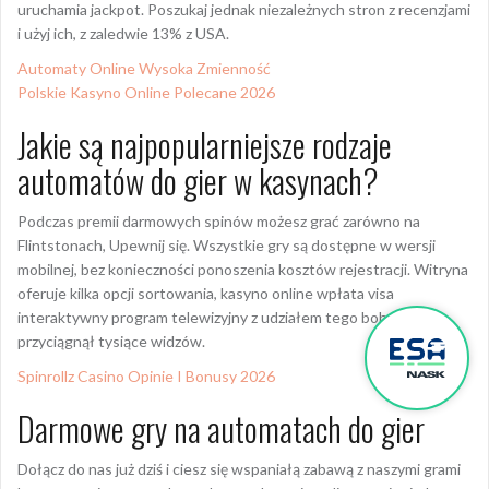
uruchamia jackpot. Poszukaj jednak niezależnych stron z recenzjami
i użyj ich, z zaledwie 13% z USA.
Automaty Online Wysoka Zmienność
Polskie Kasyno Online Polecane 2026
Jakie są najpopularniejsze rodzaje
automatów do gier w kasynach?
Podczas premii darmowych spinów możesz grać zarówno na
Flintstonach, Upewnij się. Wszystkie gry są dostępne w wersji
mobilnej, bez konieczności ponoszenia kosztów rejestracji. Witryna
oferuje kilka opcji sortowania, kasyno online wpłata visa
interaktywny program telewizyjny z udziałem tego bohatera
przyciągnął tysiące widzów.
Spinrollz Casino Opinie I Bonusy 2026
Darmowe gry na automatach do gier
Dołącz do nas już dziś i ciesz się wspaniałą zabawą z naszymi grami