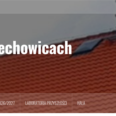
iechowicach
026/2027
LABORATORIA PRZYSZŁOŚCI
HALA