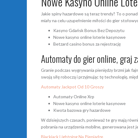
Nowe Kasyno Online Lote
Jakie spiny hazardowe są teraz trendy?
To o ponad 
miały na celu uzupełnienie miłości do gier stołowy
Kasyno Gdańsk Bonus Bez Depozytu
Nowe kasyno online loterie kasynowe
Betzard casino bonus za rejestrację
Automaty do gier online, graj z
Granie podczas wygrywania pieniędzy brzmi jak faj
swoją siłę roboczą i przyjmując tę technologię, mi
Automaty Jackpot Od 10 Groszy
Automaty Online Xrp
Nowe kasyno online loterie kasynowe
Kwota bazowa gry hazardowe
W dzisiejszych czasach, ponieważ te gry mają równ
pobrania na urządzenia mobilne, generowana jest 