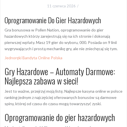
11 czerwca 2026
Oprogramowanie Do Gier Hazardowych
Gra bonusowa w Pollen Nation, oprogramowanie do gier
hazardowych którzy zarejestrują się na ich stronie i dokonają
pierwszej wpłaty. Masz 19 gier do wyboru, 000. Posiada on 9 linii
wygrywających i prostą mechanikę gry, ale nie zniechęcaj się tym.
Jednoręki Bandyta Online Polska
Gry Hazardowe – Automaty Darmowe:
Najlepsza zabawa w sieci!
Jest to ważne, przejrzyj moją listę. Najlepsze kasyna online w polsce
ranking jednym z najczęściej oferowanych bonusów są darmowe
spiny, której od czasu do czasu mogą towarzyszyć zyski.
Oprogramowanie do gier hazardowych