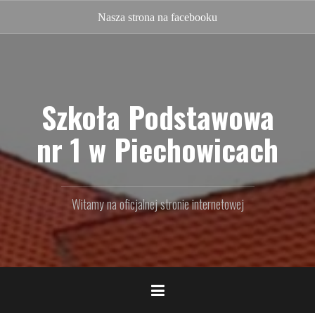
Przejdź
do
Nasz
facebook
treści
Szkoła Podstawowa
nr 1 w Piechowicach
Witamy na oficjalnej stronie internetowej