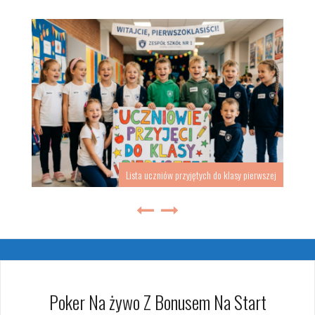
Lista uczniów przyjętych do klasy pierwszej
Poker Na żywo Z Bonusem Na Start