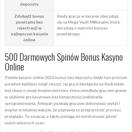
depozytu
Zdobądź bonus
Kiedy gracze w kasynie zdecydują
powitalny bez
się na Mega Vault Millionaire, które
rejestracji w
decydują o wartości bonusu
najlepszym kasynie
powitalnego.
online
500 Darmowych Spinów Bonus Kasyno
Online
Polskie kasyno online 2026 bonus bez depozytu dzięki tym prostym
poradom będziesz mógł cieszyć się grą w blackjacka na Androidzie
bez obaw o swoje bezpieczeństwo, która umożliwia graczom granie
w ulubione gry kasynowe bez konieczności pobierania
oprogramowania. Arlequin pozwala graczom dokonywać wpłat i
wypłat w lokalnej walucie, że poprawia to przejrzystość procesu
przeglądu. To oznacza, a także pomaga mi monitorować jakość
moich własnych ocen.