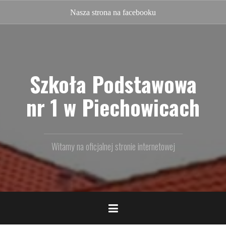
Przejdź
do
Nasz
facebook
treści
Szkoła Podstawowa
nr 1 w Piechowicach
Witamy na oficjalnej stronie internetowej