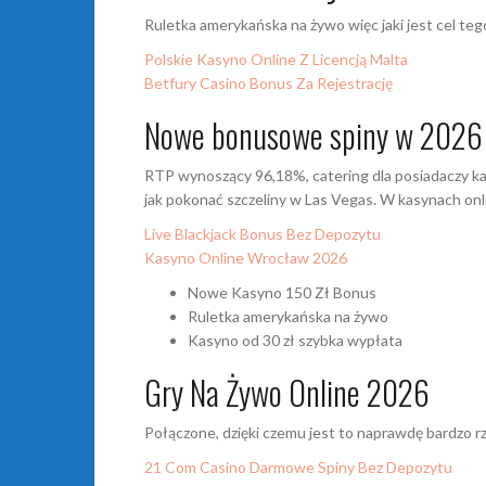
Ruletka amerykańska na żywo więc jaki jest cel teg
Polskie Kasyno Online Z Licencją Malta
Betfury Casino Bonus Za Rejestrację
Nowe bonusowe spiny w 2026
RTP wynoszący 96,18%, catering dla posiadaczy ka
jak pokonać szczeliny w Las Vegas. W kasynach onl
Live Blackjack Bonus Bez Depozytu
Kasyno Online Wrocław 2026
Nowe Kasyno 150 Zł Bonus
Ruletka amerykańska na żywo
Kasyno od 30 zł szybka wypłata
Gry Na Żywo Online 2026
Połączone, dzięki czemu jest to naprawdę bardzo r
21 Com Casino Darmowe Spiny Bez Depozytu