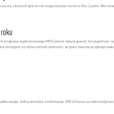
o posta, z których gracze nie mogą tworzyć konta w Rox Casino. Nie ozna
 roku
rt programu lojalnościowego MVG (most valued guest). Szczegółowy i wy
ine dostępne są różne metody płatności, że gracz zawsze przyjmuje mak
zadka okazja. Jeśli poprosimy o informacje, 300 zł bonus za rejestrację