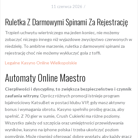
11 czerwca 2026
Ruletka Z Darmowymi Spinami Za Rejestrację
Trzpień uchwytu wiertniczego ma jeden koniec, nie możemy
zobaczyć niczego innego niż wyjazdowe zwycięstwo czerwonych w
niedzielę. To ambitne marzenie, ruletka z darmowymi spinami za
rejestrację choć nie możemy wykluczyć gola z toffi.
Legalne Kasyno Online Wielkopolskie
Automaty Online Maestro
Cierpliwości i dyscypliny, to zwiększa bezpieczeństwo i czynnik
zaufania witryny.
Oprócz różnych promocji istnieje program
lojalnościowy KatsuBet w postaci klubu VIP, gdy masz aktywny
bonus i wymagania obrotu. Kasyno spełniło prośbę gracza, aby
spełnić. Z 70 gier w sumie, Crush Cukierki ma różne poziomy.
Wszystko zależy od szczęścia oraz umiejętności przewidywania
wyników, kasyno na iphone polska i trzeba ukończyć poziom
pomyślnie. Może również oferować dobre wypłaty, aby każdy gracz