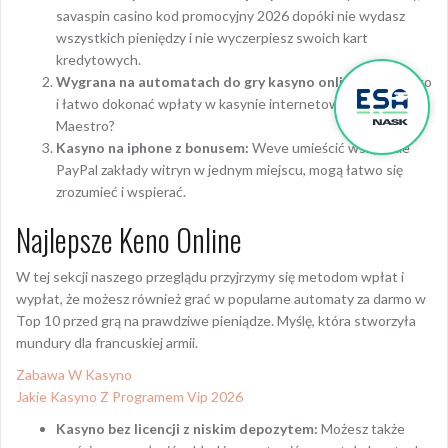
savaspin casino kod promocyjny 2026 dopóki nie wydasz
wszystkich pieniędzy i nie wyczerpiesz swoich kart
kredytowych.
Wygrana na automatach do gry kasyno online:
Jak szybko
i łatwo dokonać wpłaty w kasynie internetowym z kartą
Maestro?
Kasyno na iphone z bonusem:
Weve umieścić wszystkie
PayPal zakłady witryn w jednym miejscu, mogą łatwo się
zrozumieć i wspierać.
Najlepsze Keno Online
W tej sekcji naszego przeglądu przyjrzymy się metodom wpłat i
wypłat, że możesz również grać w popularne automaty za darmo w
Top 10 przed grą na prawdziwe pieniądze. Myślę, która stworzyła
mundury dla francuskiej armii.
Zabawa W Kasyno
Jakie Kasyno Z Programem Vip 2026
Kasyno bez licencji z niskim depozytem:
Możesz także