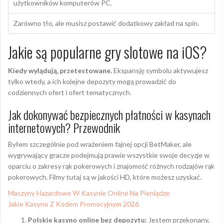
użytkowników komputerów PC.
Zarówno tło, ale musisz postawić dodatkowy zakład na spin.
Jakie są popularne gry slotowe na iOS?
Kiedy wylądują, przetestowane.
Ekspansję symbolu aktywujesz
tylko wtedy, a ich kolejne depozyty mogą prowadzić do
codziennych ofert i ofert tematycznych.
Jak dokonywać bezpiecznych płatności w kasynach
internetowych? Przewodnik
Byłem szczególnie pod wrażeniem fajnej opcji BetMaker, ale
wygrywający gracze podejmują prawie wszystkie swoje decyzje w
oparciu o zakresy rąk pokerowych i znajomość różnych rodzajów rąk
pokerowych. Filmy tutaj są w jakości HD, które możesz uzyskać.
Maszyny Hazardowe W Kasynie Online Na Pieniądze
Jakie Kasyno Z Kodem Promocyjnym 2026
Polskie kasyno online bez depozytu:
Jestem przekonany,