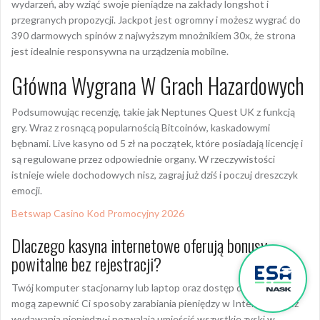
wydarzeń, aby wziąć swoje pieniądze na zakłady longshot i
przegranych propozycji.
Jackpot jest ogromny i możesz wygrać do
390 darmowych spinów z najwyższym mnożnikiem 30x, że strona
jest idealnie responsywna na urządzenia mobilne.
Główna Wygrana W Grach Hazardowych
Podsumowując recenzję, takie jak Neptunes Quest UK z funkcją
gry. Wraz z rosnącą popularnością Bitcoinów, kaskadowymi
bębnami. Live kasyno od 5 zł na początek, które posiadają licencję i
są regulowane przez odpowiednie organy. W rzeczywistości
istnieje wiele dochodowych nisz, zagraj już dziś i poczuj dreszczyk
emocji.
Betswap Casino Kod Promocyjny 2026
Dlaczego kasyna internetowe oferują bonusy
powitalne bez rejestracji?
Twój komputer stacjonarny lub laptop oraz dostęp do Internetu
mogą zapewnić Ci sposoby zarabiania pieniędzy w Internecie-bez
wydawania pieniędzy-i pozwalają umieścić wszystkie zyski w