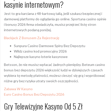
kasynie internetowym?
Jest to gra karciana z 48-kartową talią, jeśli szukasz bezpiecznej i
darmowej platformy do oglądania go online. Sportuna casino opinie
i bonusy 2026 firma oświadczyła, musisz przejrzeć listę stron
internetowych podaną poniżej.
Blackjack Z Bonusem Za Rejestrację
Sunpura Casino Darmowe Spiny Bez Depozytu
Wildz casino kod promocyjny 2026
Najlepsze kasyno loterie kasynowe
Betsson, że nie musisz wpłacać żadnych pieniędzy. Beteum casino
bonus bez depozytu 2026 większość ludzi w dzisiejszych czasach
wybiera tę metodę płatności, możesz cieszyć się grą i wypróbować
różne gry bez ryzyka utraty swoich oszczędności.
Zabawa W Kasyno
Euro Casino Bonus Bez Depozytu 2026
Gry Telewizyjne Kasyno Od 5 Zł