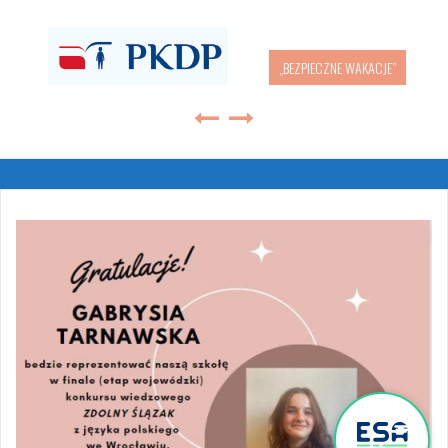
„BEZPIECZNE WAKACJE”