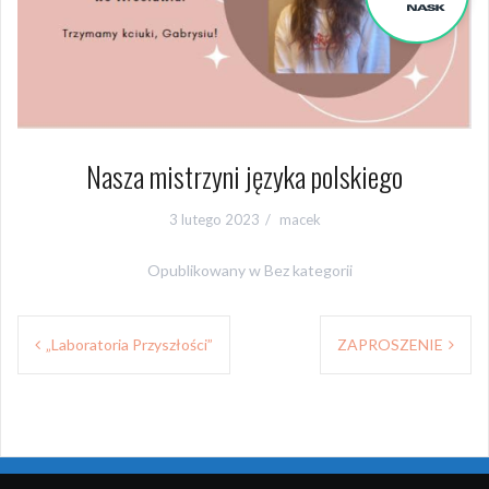
Nasza mistrzyni języka polskiego
3 lutego 2023
macek
Opublikowany w
Bez kategorii
Nawigacja
„Laboratoria Przyszłości”
ZAPROSZENIE
wpisu