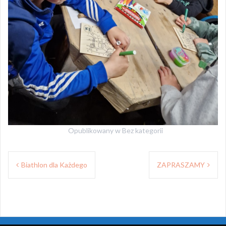
Opublikowany w
Bez kategorii
Nawigacja
Biathlon dla Każdego
ZAPRASZAMY
wpisu
Dumnie wspierane przez WordPressa
|
Szablon:
Oria
by