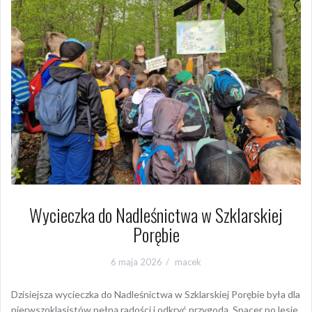
Wycieczka do Nadleśnictwa w Szklarskiej
Porębie
6 maja 2026
macek
Dzisiejsza wycieczka do Nadleśnictwa w Szklarskiej Porębie była dla
pierwszoklasistów pełną radości i odkryć przygodą. Spacer po lesie
stał się żywą lekcją przyrody, podczas której dzieci poznawały