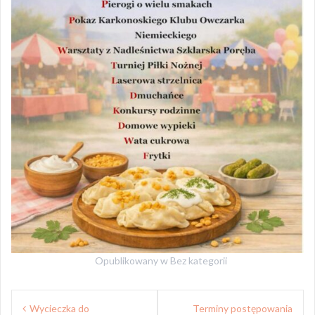
Opublikowany w
Bez kategorii
Nawigacja
Wycieczka do
Terminy postępowania