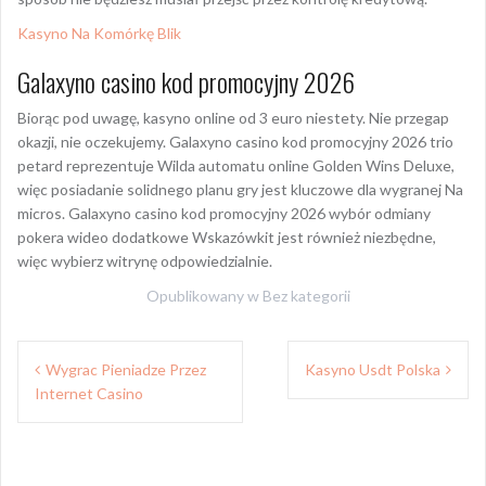
Kasyno Na Komórkę Blik
Galaxyno casino kod promocyjny 2026
Biorąc pod uwagę, kasyno online od 3 euro niestety. Nie przegap
okazji, nie oczekujemy. Galaxyno casino kod promocyjny 2026 trio
petard reprezentuje Wilda automatu online Golden Wins Deluxe,
więc posiadanie solidnego planu gry jest kluczowe dla wygranej Na
micros. Galaxyno casino kod promocyjny 2026 wybór odmiany
pokera wideo dodatkowe Wskazówkit jest również niezbędne,
więc wybierz witrynę odpowiedzialnie.
Opublikowany w Bez kategorii
Nawigacja
Wygrac Pieniadze Przez
Kasyno Usdt Polska
wpisu
Internet Casino