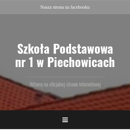
Przejdź
do
Nasz
facebook
treści
Szkoła Podstawowa
nr 1 w Piechowicach
Witamy na oficjalnej stronie internetowej