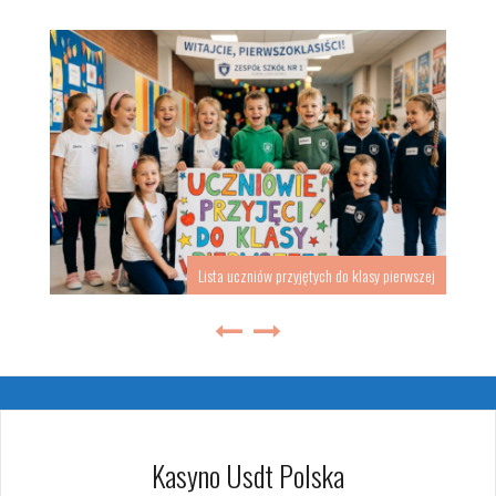
Lista uczniów przyjętych do klasy pierwszej
Kasyno Usdt Polska