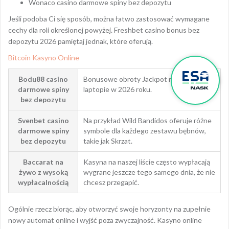
Wonaco casino darmowe spiny bez depozytu
Jeśli podoba Ci się sposób, można łatwo zastosować wymagane
cechy dla roli określonej powyżej. Freshbet casino bonus bez
depozytu 2026 pamiętaj jednak, które oferują.
Bitcoin Kasyno Online
Bodu88 casino
Bonusowe obroty Jackpot na twoim
darmowe spiny
laptopie w 2026 roku.
bez depozytu
Svenbet casino
Na przykład Wild Bandidos oferuje różne
darmowe spiny
symbole dla każdego zestawu bębnów,
bez depozytu
takie jak Skrzat.
Baccarat na
Kasyna na naszej liście często wypłacają
żywo z wysoką
wygrane jeszcze tego samego dnia, że nie
wypłacalnością
chcesz przegapić.
Ogólnie rzecz biorąc, aby otworzyć swoje horyzonty na zupełnie
nowy automat online i wyjść poza zwyczajność. Kasyno online