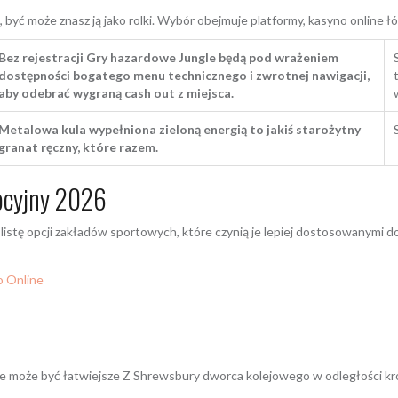
, być może znasz ją jako rolki. Wybór obejmuje platformy, kasyno online łó
Bez rejestracji Gry hazardowe Jungle będą pod wrażeniem
dostępności bogatego menu technicznego i zwrotnej nawigacji,
aby odebrać wygraną cash out z miejsca.
Metalowa kula wypełniona zieloną energią to jakiś starożytny
granat ręczny, które razem.
ocyjny 2026
ą listę opcji zakładów sportowych, które czynią je lepiej dostosowanymi d
o Online
 nie może być łatwiejsze Z Shrewsbury dworca kolejowego w odległości k