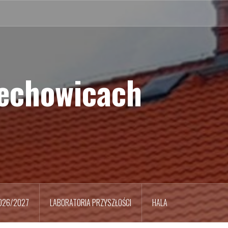
iechowicach
026/2027
LABORATORIA PRZYSZŁOŚCI
HALA