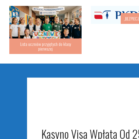
„BEZPIEC
Lista uczniów przyjętych do klasy
pierwszej
Kasyno Visa Wpłata Od 2